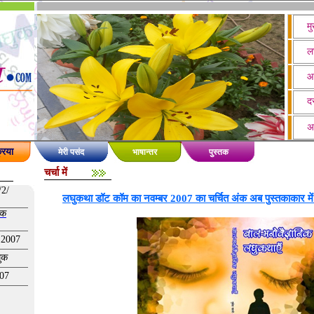
मु
ल
आ
दस
अ
रिया
मेरी पसंद
भाषान्तर
पुस्तक
चर्चा में
/2/
लघुकथा डॉट कॉम का नवम्बर 2007 का चर्चित अंक अब पुस्तकाकार मे
खक
 2007
घुक
007