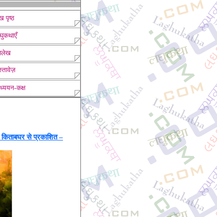
ख पृष्ठ
घुकथाएँ
लेख
्तावेज़
ध्ययन-कक्ष
ं किताबघर से प्रकाशित –