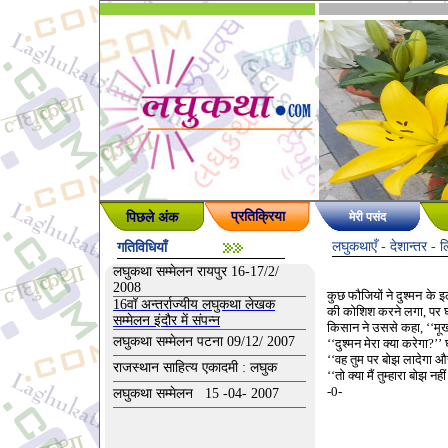
पिछले अंक
प्रतिक्रिया
मेरी पसंद
लघुकथाएँ -
देशान्तर
- ल
गतिविधियाँ
लघुकथा सम्मेलन रायपुर 16-17/2/
2008
कुछ फौजियों ने दुश्मन के
16वॉ अन्तर्राज्यीय लघुकथा लेखक
की कोशिश करने लगा, पर घो
सम्मेलन इंदौर में संपन्न
किसान ने उससे कहा, ‘‘मूर्
लघुकथा सम्मेलन पटना 09/12/ 2007
‘‘दुश्मन मेरा क्या करेगा?’’
‘‘वह तुम पर बोझ लादेगा औ
राजस्थान साहित्य एकादमी : लघुक
‘‘तो क्या मैं तुम्हारा बोझ न
-0-
लघुकथा सम्मेलन 15 -04- 2007