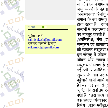
भागदौड़ एवं कशमकश 
लघुकथाओं की पहचा
'असभ्यनगर' हिमांश
समाज के उन समग्र प
होता रहता है। रचना
सम्पर्क
सन्दर्भों में कलात्
पर मज़बूर करती हैं
सुकेश साहनी
,धर्मनिरपेक्ष, गं
sahnisukesh@gmail.com
रामेश्वर काम्बोज 'हिमांशु'
सन्तुलन एवं कलात्म
rdkamboj@gmail.com
की उत्कृष्ट लघुकथाओ
इस संग्रह में जीव
जीवन और समाज की व
लघुकथाएँ लगता है 
गई ठगी ,राजनैतिक भ
सुधार के नाम पर धो
पहुँचाने वाली आत्
है।यह दर्द इस संग
'सृष्टि की सर्वोत्
पक्षी हैं।' इस सत्य 
एक सफल व्यंग्यकार 
निषेध ,काग-भगौड़ा