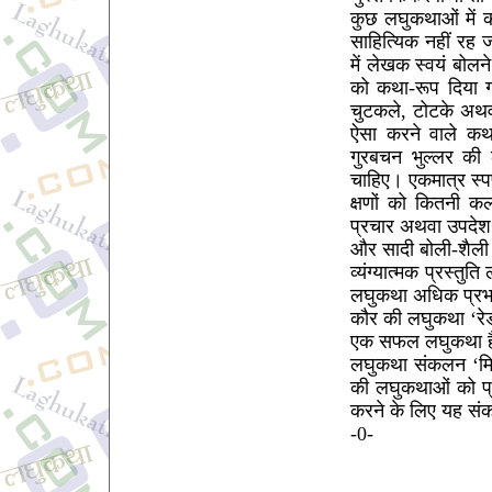
कुछ लघुकथाओं में क
साहित्यिक नहीं रह 
में लेखक स्वयं बोल
को कथा-रूप दिया ग
चुटकले, टोटके अथवा
ऐसा करने वाले कथ
गुरबचन भुल्लर की
चाहिए। एकमात्र स्पष
क्षणों को कितनी क
प्रचार अथवा उपदेश
और सादी बोली-शैली म
व्यंग्यात्मक प्रस्त
लघुकथा अधिक प्रभा
कौर की लघुकथा ‘रेडीम
एक सफल लघुकथा ह
लघुकथा संकलन ‘मिन्न
की लघुकथाओं को प्रस
करने के लिए यह सं
-0-