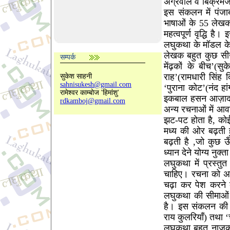
अग्रवाल व बिक्रमजीत
इस संकलन में पंजा
भाषाओं के 55 लेखको
महत्वपूर्ण वृद्धि 
लघुकथा के मॉडल के
लेखक बहुत कुछ सीख 
सम्पर्क
मेंढ़कों के बीच’(स
राह’(रामधारी सिंह 
सुकेश साहनी
sahnisukesh@gmail.com
‘पुराना कोट’(नंद हांग
रामेश्वर काम्बोज 'हिमांशु'
इकबाल हसन आज़ाद), 
rdkamboj@gmail.com
अन्य रचनाओं में आ
झट-पट होता है, कोई
मध्य की ओर बढ़ती 
बढ़ती है ,जो कुछ 
ध्यान देने योग्य नुक
लघुकथा में प्रस्तु
चाहिए। रचना को अध
चढ़ा कर पेश करने
लघुकथा की सीमाओं 
है। इस संकलन की 
राय कुलरियाँ) तथा 
लघुकथा बहुत नाज़ुक,