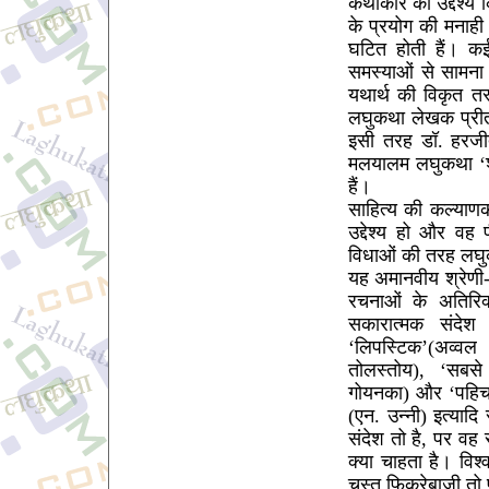
कथाकार का उद्देश्य 
के प्रयोग की मनाह
घटित होती हैं। क
समस्याओं से सामना भ
यथार्थ की विकृत त
लघुकथा लेखक प्रीत
इसी तरह डॉ. हरजीत
मलयालम लघुकथा ‘शह
हैं।
साहित्य की कल्याणका
उद्देश्य हो और वह
विधाओं की तरह लघुकथ
यह अमानवीय श्रेणी-
रचनाओं के अतिरिक
सकारात्मक संदेश द
‘लिपस्टिक’(अव्वल 
तोलस्तोय), ‘सबस
गोयनका) और ‘पहिचान
(एन. उन्नी) इत्यादि र
संदेश तो है, पर वह
क्या चाहता है। विश्
चुस्त फिकरेबाजी तो प