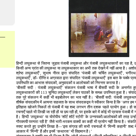
हिन्दी लघुकथा से जितना जुड़ाव पंजाबी लघुकथा और पंजाबी लघुकथाकारों का रहा है, उत
किसी अन्य प्रांत की लघुकथा या लघुकथाकार का अभी तक देखने में नहीं आया है। अशोक भ
श्रेष्ठ लघुकथाएँ’, सुभाष नीरव द्वारा संपादित ‘पंजाबी की चर्चित लघुकथाएँ’, भगीरथ 
लघुकथाएँ’, डॉ॰ दीप्ति व अग्रवाल द्वारा संपादित ‘पंजाबी लघुकथाएँ’ इस बात के पक्के प्र
उपस्थिति का आभास संपादकों, अनुवादकों व आलोचकों को निरन्तर कराया है।
‘बीसवीं सदी : पंजाबी लघुकथाएँ’ संकलन पंजाबी भाषा में बीसवीं सदी के अन्तर्गत 
लघुकथाकारों की 113 चुनिंदा लघुकथाएँ लेकर पाठकों के समक्ष उपस्थित हुआ है। संप
तक पूरे संकलन में कहीं भी बड़बोलेपन का भाव नहीं है। ‘बीसवीं सदी: पंजाबी लघुकथ
शीर्षक संपादकीय में अत्यन्त सहजता के साथ संपादकद्वय ने स्वीकार किया है कि ‘अगर हम
इतिहास खोजने निकलें तो पंजाबी में यह शब्द लगभग तीन दशक पहले प्रयोग हुआ। हो
रचनाएँ पहले भी लिखी जा रही हों या छप रही हों, पर इसके बारे में कोई भी प्रयास पंजाबी म
है। हिन्दी ‘लघुकथा’ या योरोपीय ‘शॉर्ट शॉर्ट स्टोरी’ के उन्नायकों/आलोचकों की तरह उन्
गौरवमयी परम्परा रही है’ जैसे भारी-भरकम वाक्यों का कहीं भी प्रयोग नहीं किया है। 
स्पष्ट करते हुए उन्होंने लिखा है—‘इस संग्रह की सभी रचनाओं में ‘मिन्नी कहानी’ शब्द में
आकार में ‘मिन्नी’ हैं और इनमें ‘कथारस’ भी विद्यमान है।’