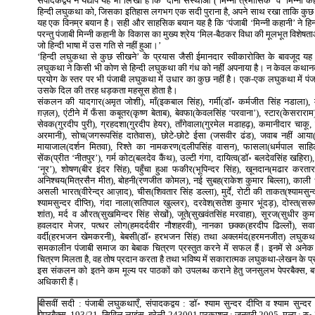
संपादकद्वय ने यद्यपि यह भी लिखा है कि ‘दोनों संस्थाओं (‘मिन्नी त्रैमासिक’ व ‘मिन्नी
हिन्दी लघुकथा को, जिसका इतिहास लगभग एक सदी पुराना है, अपने साथ रखा ताकि कुछ 
यह एक विनम्र बयान है। सही और साहसिक बयान यह है कि ‘पंजाबी ‘मिन्नी कहानी’ ने हिन
परन्तु पंजाबी मिन्नी कहानी के विकास का मुख्य श्रेय ‘मिल-बैठकर विधा की मूलभूत विशेष
जो हिन्दी भाषा में उस गति से नहीं हुआ।’
‘हिन्दी लघुकथा से कुछ सीखने’ के प्रयास जैसी ईमानदार स्वीकारोक्ति के बावजूद यह 
लघुकथा ने किसी भी कोण से हिन्दी लघुकथा की गंध को नहीं अपनाया है। न केवल कथानक क
प्रयोग के स्तर पर भी पंजाबी लघुकथा में उधार का कुछ नहीं है। एक-एक लघुकथा में पं
उसके दिल की तरह धड़कता महसूस होता है।
संकलन की यादगार(अमृत जोशी), माँ(इकबाल सिंह), गर्मी(डॉ॰ कर्मजीत सिंह नडाला), म
ग़ज़ल), एंटीने में फँसा कबूतर(कृष्ण बेताब), बेवफा(केवलसिंह ‘परवाना’), स्टार(केसरारा
सेवक(गुरदीप पुरी), ग्रहदशा(गुरदीप हेयर), ताँगेवाला(गुरमेल मडाहढ़), कमानीदार चाक
अरमानी), सोच(जगरूपसिंह दातेवास), छोटे-छोटे ईसा (जसवीर ढंड), जवाब नहीं आया
मायाजाल(दर्शन मितवा), रिश्ते का नामकरण(दलीपसिंह वासन), फासला(धर्मपाल साहि
सेंक(प्रीत ‘नीतपुर’), गर्म कोट(बलदेव कैंथ), उल्टी गंगा, दायित्व(डॉ॰ बलदेवसिंह खहिरा
‘नूर’), शोषण(बीर इंदर सिंह), पहुँचा हुआ फकीर(भूपिन्दर सिंह), खूनदान(मढार करतारवी),
अनिश्चय(मित्रसैन मीत), बोहनी(रणजीत कोमल), नई सुबह(राकेश कुमार बिल्ला), काली धूप
असली भारत(वीरेन्द्र आज़ाद), चीस(शिवतार सिंह डल्ला), मुर्दे, रोटी की ताकत(श्यामसुन
श्यामसुन्दर दीप्ति), गंदा नाला(सतिपाल खुल्लर), दरवेश(सतेश कुमार भूंदड़), दोस्त(सरू
शांत), मर्द व औरत(सुखमिन्दर सिंह सेखों), जूते(सुखवंतसिंह मरवाहा), सूरज(सुधीर कुम
हवलदार मेजर, पत्थर लोग(हमदर्दवीर नौशहरवी), नानका छक्क(हरदीप ढिल्लों), सव
वर्दी(हरभजन खेमकरनी), बेबसी(डॉ॰ हरभजन सिंह) तथा अक्लमंद(हरमनजीत) लघुकथाएँ
समकालीन पंजाबी समाज का बेबाक चित्रण प्रस्तुत करने में सफल हैं। इनमें से अनेक मे
चित्रण मिलता है, वह तोष प्रदान करता है तथा भविष्य में सकारात्मक लघुकथा-लेखन के प
इस संकलन को इतने कम मूल्य पर पाठकों को उपलब्ध कराने हेतु जनसुलभ पेपरबैक्स, बरे
अधिकारी हैं।
बीसवीं सदी : पंजाबी लघुकथाएँ, संपादकद्वय : डॉ॰ श्याम सुन्दर दीप्ति व श्याम सु
पेपरबैक्स, 193/21, सिविल लाइंस, बरेली-243001 प्रकाशन : जनवरी 2005, मूल्य : रु॰