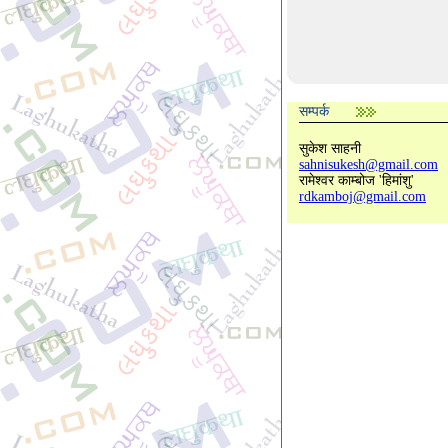
सम्पर्क
सुकेश साहनी
sahnisukesh@gmail.com
रामेश्वर काम्बोज 'हिमांशु'
rdkamboj@gmail.com