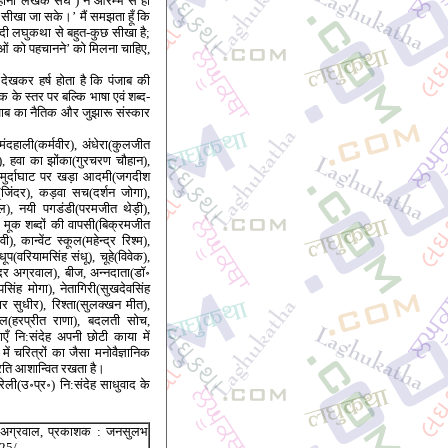
 कहानी लेखक संघ’) ने आरम्भ से ही
सीखा जा सके।’ मैं समझता हूँ कि
्दी लघुकथा से बहुत-कुछ सीखा है;
ताओं को पहचानने’ को मिलना चाहिए,
देखकर हर्ष होता है कि पंजाब की
े स्तर पर बल्कि भाषा एवं शब्द-
जाब का नैतिक और जुझारू संस्कार
ंदहाली(कर्मवीर), अंधेरा(कुलजीत
म), हवा का झोंका(गुरचरण चौहान),
ू, मुर्दाघाट पर खड़ा आदमी(जगदीश
(जिंदर), कड़वा सच(दर्शन जोगा),
ल), नयी पगडंडी(परमजीत थेड़ी),
), मूक शब्दों की वापसी(बिक्रमजीत
 कान्वेंट स्कूल(महेन्द्र रिश्म),
(वरियामसिंह संधू), चूहे(विवेक),
्दर अग्रवाल), बीज, अन्नदाता(डॉ॰
पसिंह मोगा), नेतागिरी(सुखदेवसिंह
ार सुधीर), रिश्ता(सुलक्खन मीत),
ाल(हरप्रीत राणा), बदलती सोच,
 नि:संदेह अपनी छोटी काया में
ं चरित्रों का जैसा मनोवैज्ञानिक
्रति आशान्वित रखता है।
ली(उ॰प्र॰) नि:संदेह साधुवाद के
न्दर अग्रवाल, प्रकाशक : जनसुलभ
 25/-