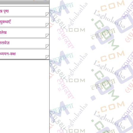
ख पृष्ठ
घुकथाएँ
लेख
्तावेज़
ध्ययन-कक्ष