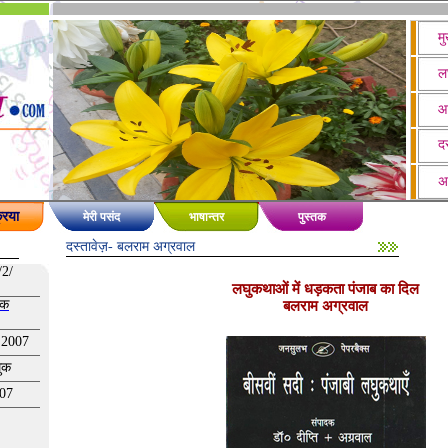
मु
ल
आ
दस
अ
रिया
मेरी पसंद
भाषान्तर
पुस्तक
दस्तावेज़
- बलराम अग्रवाल
/2/
लघुकथाओं में धड़कता पंजाब का दिल
खक
बलराम अग्रवाल
 2007
घुक
007