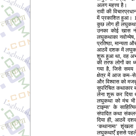
अलग महत्त्व है।
रावी की विचारप्रध
में प्रकाशित हुआ। 
कुछ लोग ही लघुकथा
उनका कोई खास नोट
लघुकथाका नवोन्मेष,
प्रतिष्ठा, मान्यता 
आठवें दशक में लघुक
शुरू हुआ था, वह अ
की तरफ लोगों का ध
गया है, जिसे समय
क्षेत्र में आज कम–स
और विश्वास को मजबू
सुपरिचित कथाकार ब
लेना शुरू कर दिया थ
लघुकथा को मंच भी द
टाइम्स’ के साहित्यि
संपादित कथा संकलन 
दिया ही, आठवें दश
‘कथानामा’ शृंखला
लघुकथाएँ इससे पहले