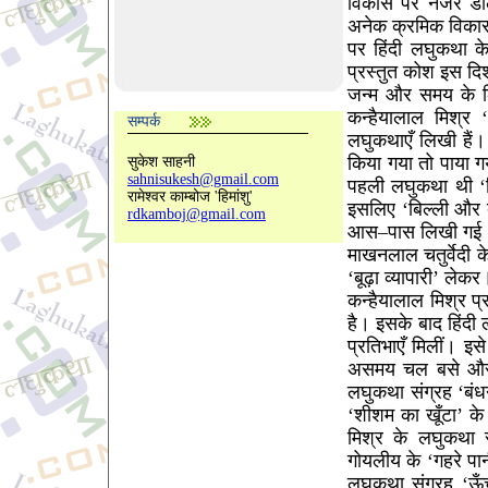
विकास पर नजर डालन
अनेक क्रमिक विकास
पर हिंदी लघुकथा क
प्रस्तुत कोश इस दि
जन्म और समय के लि
कन्हैयालाल मिश्र 
सम्पर्क
लघुकथाएँ लिखी हैं।
किया गया तो पाया 
सुकेश साहनी
sahnisukesh@gmail.com
पहली लघुकथा थी ‘ब
रामेश्वर काम्बोज 'हिमांशु'
इसलिए ‘बिल्ली और 
rdkamboj@gmail.com
आस–पास लिखी गई
माखनलाल चतुर्वेदी 
‘बूढ़ा व्यापारी’ ल
कन्हैयालाल मिश्र 
है। इसके बाद हिंद
प्रतिभाएँ मिलीं। इ
असमय चल बसे और पर
लघुकथा संग्रह ‘बंध
‘शीशम का खूँटा’ क
मिश्र के लघुकथा 
गोयलीय के ‘गहरे पा
लघुकथा संग्रह ‘ऊ