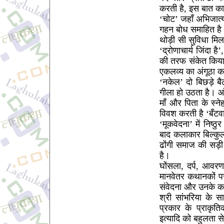
करती है, इस बात का
‘चोट’ जहाँ अभिजात्य 
गहन बोध समाहित है
थोड़ी सी सुविधा मिल
‘द्रोणाचार्य जिंदा 
की तरफ संकेत किया
एकलव्य का अंगूठा काट
‘नकेल’ दो बिछड़े बै
गीला हो उठता है। आँ
माँ और पिता के स्ने
विवश करती है ‘बँटव
‘मूकवेदना’ में निष्ठु
बाद कलाकार बिल्कुल
ढोंगी समाज की सड़ी
है।
घोंसला, दर्प, आवर
मानवेतर कथानकों पर
संवेदना और उनके कार
श्री सांभरिया के 
प्रकार के प्राकृति
इत्यादि को बहुलता से