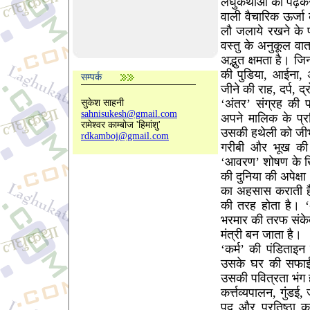
लघुकथाओं को पढ़कर
वाली वैचारिक ऊर्जा 
लौ जलाये रखने के 
वस्तु के अनुकूल वा
अद्भुत क्षमता है। ज
की पुडि़या, आईना, 
सम्पर्क
जीने की राह, दर्प, द्
‘अंतर’ संग्रह की प
सुकेश साहनी
sahnisukesh@gmail.com
अपने मालिक के प्र
रामेश्वर काम्बोज 'हिमांशु'
उसकी हथेली को जीभ
rdkamboj@gmail.com
गरीबी और भूख की
‘आवरण’ शोषण के खि
की दुनिया की अपेक्ष
का अहसास कराती है
की तरह होता है। ‘
भरमार की तरफ संकेत 
मंत्री बन जाता है।
‘कर्म’ की पंडिताइ
उसके घर की सफाई 
उसकी पवित्रता भंग 
कर्त्तव्यपालन, गुं
पद और प्रतिष्ठा क