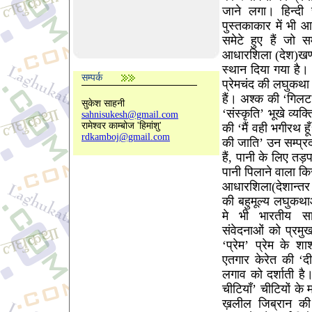
जाने लगा। हिन्दी
पुस्तकाकार में भी
समेटे हुए हैं जो 
आधारशिला (देश)खण्ड 
स्थान दिया गया है। ह
सम्पर्क
प्रेमचंद की लघुकथा 
हैं। अश्क की ‘गिलट
सुकेश साहनी
‘संस्कृति’ भूखे व्य
sahnisukesh@gmail.com
रामेश्वर काम्बोज 'हिमांशु'
की ‘मैं वही भगीरथ हूँ
rdkamboj@gmail.com
की जाति’ उन सम्प्रदा
हैं, पानी के लिए त
पानी पिलाने वाला क
आधारशिला(देशान्तर )
की बहुमूल्य लघुकथ
मे भी भारतीय साह
संवेदनाओं को प्रमुख
‘प्रेम’ प्रेम के श
एतगार केरेत की ‘दीक
लगाव को दर्शाती ह
चीटियाँ’ चीटियों के म
ख़लील जिब्रान की ‘