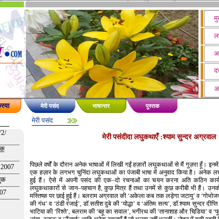
मु
ल
आ
दस
अ
रिया
मेरी पसंद
भाषान्तर
पुस्तक
मेरी पसंद
/2/
मेरी पसंदीदा लघुकथाएँ :श्याम सुन्दर अग्रवाल
खक
पिछले वर्षों के दौरान अनेक भाषाओं में लिखी गईं हज़ारों लघुकथाओं से मैं गुज़रा हूँ। इनमें 
 2007
एक हज़ार के लगभग चुनिंदा लघुकथाओं का पंजाबी भाषा में अनुवाद किया है। अनेक लघु
घुक
हुई हैं। ऐसे में अपनी पसंद की एक–दो रचनाओं का चयन करना अति कठिन कार्य
लघुकथाकारों से जान–पहचान है, कुछ मित्र हैं तथा उनमें से कुछ करीबी भी हैं। उनकी
007
मस्तिष्क पर छाई हुई हैं। बलराम अग्रवाल की ‘अकेला कब तक लड़ेगा जटायु’ व ‘गोभोज
की गंध’ व ‘ठंडी रंजाई’, डॉ.सतीश दुबे की ‘योद्धा’ व ‘अंतिम सत्य’, डॉ.श्याम सुन्दर दीप्त
भाटिया की ‘रिश्ते’, बलराम की ‘बहू का सवाल’, भगीरथ की ‘तानाशाह और चिडि़या’ व ‘फूली