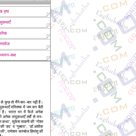
ख पृष्ठ
घुकथाएँ
लेख
्तावेज़
ध्ययन-कक्ष
से कुछ तो मैंने बार–बार पढ़ी हैं।
कथाएँ मस्तिष्क में जम कर बैठी
 है। भारत भर में फैले अनेक
 अनेक लघुकथाएँ व‍र्षों से मन–
न कथा’, सुकेश साहनी की ‘गोश्त
ि की ‘हद’ व ‘गुब्बारा’, ‘डॉ.अशोक
’, रामेश्वर काम्बोज हिमांशु की