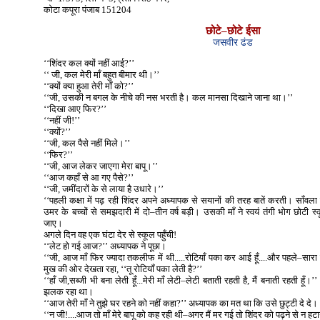
कोटा कपूरा पंजाब 151204
छोटे–छोटे ईसा
जसवीर ढंड
‘‘शिंदर कल क्यों नहीं आई?’’
‘‘ जी, कल मेरी माँ बहुत बीमार थी।’’
‘‘क्यों क्या हुआ तेरी माँ को?’’
‘‘जी, उसकी न बगल के नीचे की नस भरती है। कल मानसा दिखाने जाना था।’’
‘‘दिखा आए फिर?’’
‘‘नहीं जी!’’
‘‘क्यों?’’
‘‘जी, कल पैसे नहीं मिले।’’
‘‘फिर?’’
‘‘जी, आज लेकर जाएगा मेरा बापू।’’
‘‘आज कहाँ से आ गए पैसे?’’
‘‘जी, जमींदारों के से लाया है उधारे।’’
‘‘पहली कक्षा में पढ़ रही शिंदर अपने अध्यापक से सयानों की तरह बातें करती। साँवला
उमर के बच्चों से समझदारी में दो–तीन वर्ष बड़ी। उसकी माँ ने स्वयं तंगी भोग छोटी 
जाए।
अगले दिन वह एक घंटा देर से स्कूल पहुँची!
‘‘लेट हो गई आज?’’ अध्यापक ने पूछा।
‘‘जी, आज माँ फिर ज्यादा तकलीफ में थी.....रोटियाँ पका कर आई हूँ....और पहले–सा
मुख की ओर देखता रहा, ‘‘तू रोटियाँ पका लेती है?’’
‘‘हाँ जी,सब्जी भी बना लेती हूँ...मेरी माँ लेटी–लेटी बताती रहती है, मैं बनाती रहती हूँ।
झलक रहा था।
‘‘आज तेरी माँ ने तुझे घर रहने को नहीं कहा?’’ अध्यापक का मत था कि उसे छुट्टी दे दे।
‘‘न जी!....आज तो माँ मेरे बापू को कह रही थी–अगर मैं मर गई तो शिंदर को पढ़ने से न हट