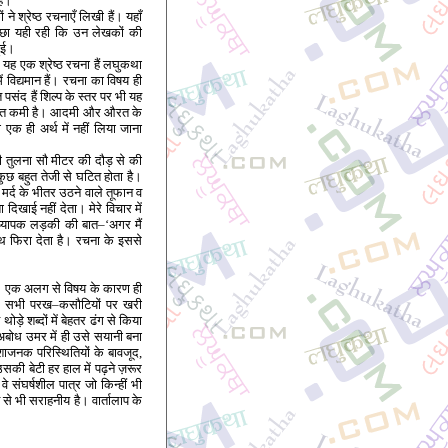
ैं।
ने श्रेष्ठ रचनाएँ लिखी हैं। यहाँ
्छा यही रही कि उन लेखकों की
हुई।
ें यह एक श्रेष्ठ रचना हैं लघुकथा
ं विद्यमान हैं। रचना का विषय ही
पसंद हैं शिल्प के स्तर पर भी यह
 बहुत कमी है। आदमी और औरत के
एक ही अर्थ में नहीं लिया जाना
ी तुलना सौ मीटर की दौड़ से की
छ बहुत तेजी से घटित होता है।
्द के भीतर उठने वाले तूफान व
दिखाई नहीं देता। मेरे विचार में
ध्यापक लड़की की बात–‘अगर मैं
थ फिरा देता है। रचना के इससे
ैं। एक अलग से विषय के कारण ही
ग सभी परख–कसौटियों पर खरी
ोड़े शब्दों में बेहतर ढंग से किया
 अबोध उमर में ही उसे सयानी बना
शाजनक परिस्थितियों के बावजूद,
सकी बेटी हर हाल में पढ़ने ज़रूर
 संघर्षशील पात्र जो किन्हीं भी
ि से भी सराहनीय है। वार्तालाप के