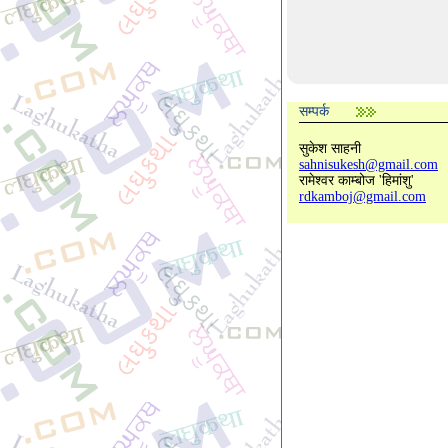
सम्पर्क
सुकेश साहनी
sahnisukesh@gmail.com
रामेश्वर काम्बोज 'हिमांशु'
rdkamboj@gmail.com