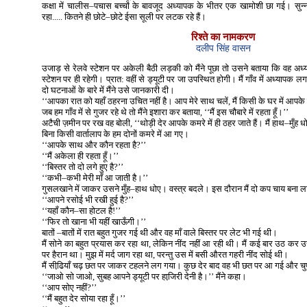
कक्षा में चालीस–पचास बच्चों के बावजूद अध्यापक के भीतर एक खामोशी छा गई। सु
रहा..... कितने ही छोटे–छोटे ईसा सूली पर लटक रहे हैं।
रिश्ते का नामकरण
दलीप सिंह वासन
उजाड़ से रेलवे स्टेशन पर अकेली बैठी लड़की को मैंने पूछा तो उसने बताया कि वह 
स्टेशन पर ही रहेगी। प्रात: वहीं से ड्यूटी पर जा उपस्थित होगी। मैं गाँव में अध्याप
दो घटनाओं के बारे में मैंने उसे जानकारी दी।
‘‘आपका रात को यहाँ ठहरना उचित नहीं है। आप मेरे साथ चलें, मैं किसी के घर में आपके ठ
जब हम गाँव में से गुजर रहे थे तो मैंने इशारा कर बताया, ‘‘मैं इस चौबारे में रहता हूँ।’’
अटैची ज़मीन पर रख वह बोली, ‘‘थोड़ी देर आपके कमरे में ही ठहर जाते हैं। मैं हाथ–मुँह
बिना किसी वार्तालाप के हम दोनों कमरे में आ गए।
‘‘आपके साथ और कौन रहता है?’’
‘‘मैं अकेला ही रहता हूँ।’’
‘‘बिस्तर तो दो लगे हुए है?’’
‘‘कभी–कभी मेरी माँ आ जाती है।’’
गुसलखाने में जाकर उसने मुँह–हाथ धोए। वस्त्र बदले। इस दौरान मैं दो कप चाय बना 
‘‘आपने रसोई भी रखी हुई है?’’
‘‘यहाँ कौन–सा होटल है!’’
‘‘फिर तो खाना भी यहीं खाऊँगी।’’
बातों –बातों में रात बहुत गुजर गई थी और वह माँ वाले बिस्तर पर लेट भी गई थी।
मैं सोने का बहुत प्रयास कर रहा था, लेकिन नींद नहीं आ रही थी। मैं कई बार उठ 
पर हैरान था। मुझ में मर्द जाग रहा था, परन्तु उस में बसी औरत गहरी नींद सोई थी।
मैं सीढि़याँ चढ़ छत पर जाकर टहलने लग गया। कुछ देर बाद वह भी छत पर आ गई और 
‘‘जाओ सो जाओ, सुबह आपने ड्यूटी पर हाजि़री देनी है।’’ मैंने कहा।
‘‘आप सोए नहीं?’’
‘‘मैं बहुत देर सोया रहा हूँ।’’