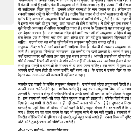
‘गंगा–स्नान’ व ‘ऊँचाई’ आदि अनेक रचनाएँ हैं जो भुलाए नहीं भूलतीं। जेहन में बसी रहती ह
मैं पंजाबी–भाषी हूँ इसलिए पंजाबी लघुकथाओं से विशेष लगाव रहा है। पंजाबी में भी लेखकों 
भी साहित्यक–मित्र बहुत हैं। उनकी अनेक रचनाओं के नाम जबान पर हैं। लेकिन इच
रचनाएँ सामने रखूँ जो मेरे करीबी नहीं हैं। दलीप सिंह वासन से तो कभी मुलाकात भी नहीं 
दलीप सिंह वासन की लघुकथा ‘रिश्ते का नामकरण’ वर्षों से मेरी स्मृति में है। मेरी नज़र म
में इसके नाम वाले दो गुण ‘लघु’ तथा ‘कथा’ तो होने ही चाहिए। ये दोनों गुण इस रचना मे
मुझे किसी अन्य बात से अधिक प्रभावित करता हैं। कथ्य के लिहाज से यह रचना मुझे बहुत 
एक बेहतरीन रचना है। सकारात्मक संदेश देने वाली रचनाओं की लघुकथा–साहित्य में
बीच केवल एक ही रिश्ता नहीं होता तथा औरत द्वारा की गईं कुछ साधारण क्रियाओं को 
चाहिए। पाठकों तक यह संदेश पहुँचाने में यह लघुकथा पूरी तरह सफल रही है।
लघुकथा तीव्र गति से आगे बढ़ने वाली साहित्य–विधा है। पंजाबी में अकसर लघुकथा क
जाती है। लघुकथा ‘रिश्ते का नामकरण’ इस कसौटी पर खरी उतरती है। रचना में सब कु
कहीं ठहराव नजर नहीं आता तथा सब कुछ सहज लगता है। अकेली लड़की को सोया देख मर
गाँवों में आपसी रिश्तों की तस्वीर के अंत समेत कहीं भी लेखक स्वयं उपस्थित होकर बोलता 
सभी कुछ पात्रों व घटनाओं के माध्यम से ही कहा जाना चाहिए। इस रचना में पुरुष अ
आपकी छोटी बहन होती तो आपने उनींदे नहीं रहना था।’ के उत्तर में उसके सिर पर हा
बेहतर कलात्मक–अंत की कल्पना मैं नहीं कर पा रहा।
–
जसबीर ढंड पंजाबी के चर्चित लघुकथा लेखक हैं। उन्होंने कई श्रेष्ठ लघुकथाएँ लिखी ह
उनकी रचना ‘छोटे–छोटे ईसा’ अधिक पसंद है। यह रचना लघुकथा विधा की लगभ
उतरती है। ग्रामीण क्षेत्र में गरीब परिवारों व उनके बच्चों की दशा का वर्णन लेखक ने बहुत थ
है। इस रचना की नन्हीं–सी पात्र शिंदर प्रथम कक्षा की छात्रा है। परिस्थितियों ने इस
दिया है। वह अभी से रोटी पकाना ही नहीं सब्जी बनाना भी सीख गई है। दुश्वार व निरा
चारपाई पर पड़ी शिंदर की बीमार माँ उसे पढ़ने के लिए स्कूल भेजती है। वह चाहती है कि उ
जाए। शिंदर घर का काम करने के बाद भी स्कूल जाने से मन नहीं चुराती। रचनाओं में वे
विपरीत परिस्थितियों में हथियार नहं डालते, मुझे बहुत अच्छे लगते हैं। रचना शिल्प की दृष्ट
छोटे–छोटे टुकड़े रचना को गतिशील रखते हैं।
-बी–1/575,गली नं–5,प्रताप सिंह नगर,