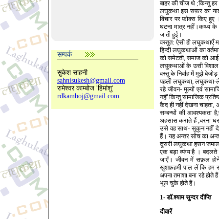
बाहर की चीज थे ;किन्तु हर 
लघुकथा इस सफ़र का यात्री
विचार पर फ़ोक्स किए हुए 
घटना मात्र नहीं।कथ्य के
जाती हुई।
वस्तुत: ऐसी ही लघुकथाएँ मा
हिन्दी लघुकथाओं का वर्तम
सम्पर्क
को समेटती, समाज को आईना द
लघुकथाओं के उसी विशाल को
सुकेश साहनी
वस्तु के निर्वाह में मुझे बेजो
sahnisukesh@gmail.com
पहली लघुकथा, लघुकथा-लेखन 
रामेश्वर काम्बोज 'हिमांशु'
रहे जीवन- मूल्यों एवं सामा
rdkamboj@gmail.com
नहीं किन्तु सामाजिक प्रतिष्ठ
कैद ही नहीं देखना चाहता,
सम्बन्धों की आवश्यकता है,
अहसास कराते हैं ;वरना घर 
उसे वह साथ- सुकून नहीं दे
हैं। यह अन्तर सोच का अन्त
दूसरी लघुकथा हसन जमाल क
एक बड़ा व्यंग्य है । बदलत
जाएँ। जीवन में सफ़ल होने
खुशफ़हमी पाल लें कि हम स
अपना तमाशा बना रहे होते है
भूल चुके होते हैं।
1- डॉ.श्याम सुन्दर दीप्ति
दीवारें