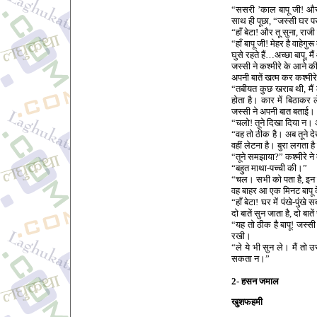
“ससरी ’काल बापू जी! और क
साथ ही पूछा, “जस्सी घर पर
“हाँ बेटा! और तू सुना, राजी
“हाँ बापू जी! मेहर है वाहे
घुसे रहते हैं…अच्छा बापू,
जस्सी ने कश्मीरे के आने 
अपनी बातें खत्म कर कश्मीर
“तबीयत कुछ खराब थी, मैं 
होता है। कार में बिठाकर ल
जस्सी ने अपनी बात बताई।
“चलो! तूने दिखा दिया न। 
“वह तो ठीक है। अब तूने देख
वहीं लेटना है। बुरा लगता 
“तूने समझाया?” कश्मीरे न
“बहुत माथा-पच्ची की।”
“चल। सभी को पता है, इन 
वह बाहर आ एक मिनट बापू के
“हाँ बेटा! घर में पंखे-पु
दो बातें सुन जाता है, दो बात
“यह तो ठीक है बापू! जस्सी
रखी।
“ले ये भी सुन ले। मैं तो
सकता न।”
2- हसन जमाल
खुशफहमी