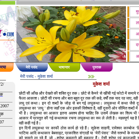
मु
ल
आ
दस
अ
रिया
मेरी पसंद
भाषान्तर
पुस्तक
मेरी पसंद
- मुकेश शर्मा
मुकेश शर्मा
/2/
छोटी सी आँख और देखते की शक्ति दूर तक। छोटे से कैमरे से खींची गई फोटो में समाये रहत
खक
फैला आकाश। छोटी सी रचना और बात बहुत दूर तक की कहे, वर्षों तक याद रह जाए, वही
लघु एवं कथा। इन दो शब्दों के जोड़ से बन गई लघुकथा। लघुकथा में कथा जैसे दृश
 2007
लघुकथा का ‘लघु ’ होना जहाँ एक ओर इसकी विशेषता है, वहीं दूसरी ओर सीमित शब्दों मे
भी है। लघुकथा का आकार इतना अवश्य होना चाहिए कि उसमें लेखक का शिल्प भी
घुक
आकार में प्रस्तुत की गई कथात्मक रचना लघुकथा का रूप ले लेती है। महवपूर्ण यह है 
007
वही कही गई है।
इन दिनों लघुकथा पर काफी ठोस कार्य हो रहे हैं। सुकेश साहनी, रामेश्वर काम्बोज 
भाटिया आदि कथाकार बेबसाइट, प्रकाशित संग्रहों या ‘मेरी पंसद’ जैसे स्तम्भों के मा
को सामने ला रहे हैं, जो –श्रेष्ठ कहलाने की हकदार हैं। ऐसी श्रेष्ठ एवं कालजयी र