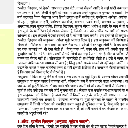
दिलाएँगी।
खलील जिब्रान, ओ.हेनरी, सआदत हसन मंटो, कार्ल सैंडबर्ग आदि ने जहाँ छोटी कथात्मक र
पर पहचान दी, वहीं हिन्दी में मुंशी प्रेमचंद, माधवराव सप्रे, पदुमलाल पुन्नालाल बख्शी,
मार्ग प्रशस्त कियां लिहाजा आज हिन्दी लघुकथा में सतीश दुबे, पृथ्वीराज अरोड़ा, अ
चोपड़ा , सुकेश साहनी, रामेश्वर काम्बोज, बलराम, पवन शर्मा, बलराम अग्रवाल, र
अग्रवाल,श्याम सुन्दर दीप्ति, विकेश निझावन, सुभाष नीरव, भगीरथ आदि के नाम से ही
इस सूची के अतिरिक्त ऐसे अनेक लेखक हैं, जिनके नाम को स्तरीय रचनाओं की गारण
सौभाग्य है। इन लेखकों ने ऐसी रचनाएँ दी हैं, जो मेरी पसंद की हैं। अब इनमें से दो लघु
खलील ज़िब्रान की लघुकथा ‘आँख’ मुझे अत्यन्त प्रिय है। इस लघुकथा की विशेषता है
विषय की मौलिकता। कम शब्दों का दार्शनिक रूप। आँखों में वह खूबी होती है कि वह काफ
हद तक सच्चाई को भी देख लेती हैं। किंतु नाक की, कान की, हाथ की अपनी कुछ सी
दूरदृष्टि नहीं है। छोटे–छोटे स्वार्थों से भरे लोगों का नज़रिया भी तंग है और वे ‘आँख’
मानने को तैयार नहीं हैं। लोकतंत्र में ‘मैजोरिटी ही अथॉरिटी’ होती है। ऐसे में नाक
‘पागल’ घोषित करना सामान्य सी बात है ; किंतु इससे सचके मायने तो नहीं बदल जाएँगे।
देखने के मामले में एक नज़रिया बनता है, यही इसकी विशेषता है। समाज में फैली सच्चाई सभी क
है कि आप उसे किस दृष्टि से देखते हैं।
लघुकथा में दिल को छू लेने वाले भाव। इस आधार पर मुझे प्रिय है -आनन्द मोहन अवस
लघुकथा का मुख्य पात्र है कन्नड़ भाषी, नौकर के रूप में काम करने वाला अन्नअप्पा। वह 
जब उसको छुट्टी मिलेगी तो वह अपने गाँव जाकर अपनी माँ और अपनी पत्नी से मिलेगा। गाँ
चुकी है और उसे इस बात की कोई सूचना नहीं है। लेखक उसे उसके मनभावन सपनों के सा
इस लघुकथा की विशेषता है -कम शब्दों में किसी पात्र के चरित्र की स्थापना। न
कालजयी पात्रों का अभाव है। देवदास, सोनोरा या मुंशी प्रेमचंद के पात्रों ने भार
लघुकथा में किसी चरित्र को स्थापित करना बहुत ही मुश्किल काम है; किंतु यदि इस
‘अन्नअप्पा’ पात्र लम्बे समय तक याद रह जाता है, तो सही मायने में यह लेखक की क
पात्रों से अछूती क्यों रहे?
1-आँख- ख़लील ज़िब्रान (अनुवाद .सुकेश साहनी)
एक दिन आँख ने कहा, ‘‘देखो, इन घाटियों के पार नीली धुंध से ढके पहाड़ कितने सुन्दर हैं!