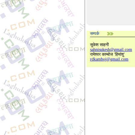
सम्पर्क
सुकेश साहनी
sahnisukesh@gmail.com
रामेश्वर काम्बोज 'हिमांशु'
rdkamboj@gmail.com