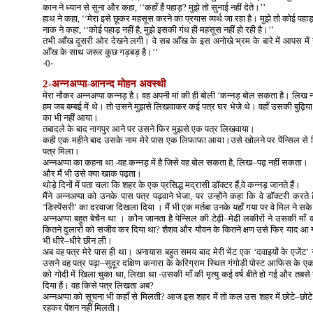
कान ने ध्यान से सुना और कहा, ‘‘कहाँ हैं पहाड़? मुझे तो सुनाई नहीं देते।’’
हाथ ने कहा, ‘‘मेरा इसे छूकर महसूस करने का प्रयास व्यर्थ जा रहा है। मुझे तो कोई पहाड
नाक ने कहा, ‘‘कोई पहाड़ नहीं है, मुझे इसकी गंध ही महसूस नहीं हो रही है।’’
तभी आँख दूसरी ओर देखने लगी। वे सब आँख के इस अनोखे भ्रम के बारे में आपस में चर्
आँख के साथ जरूर कुछ गड़बड़ है।’’
-0-
2-अन्नअप्पा-आनन्द मोहन अवस्थी
मेरा नौकर अन्नअप्पा कन्नड़ है। वह अपनी मां की ही बोली ‘कन्नड़ बोल सकता है। लिख
हम जब बम्बई में थे। तो उसने मुझसे लिखवाकर कई पत्र घर भेजे थे। वहाँ उसकी बुढ़िय
का भी नहीं आया।
तबादले के बाद नागपुर आने पर उसने फिर मुझसे एक पत्र लिखवाया।
कही एक महीने बाद उसके नाम मेरे पास एक लिफाफा आया।उसे खोलने पर पेंन्सिल से ल
पत्र मिला।
अन्नअप्पा का कहना था -वह कन्नड़ में है जिसे वह बोल सकता है, लिख–पढ़ नहीं सकता।
और मैं भी उसे क्या खाक पढ़ता।
थोड़े दिनों में पता चला कि शहर के एक प्रसिद्ध मद्रासी डॉक्टर हैं,वे कन्नड़ जानते हैं।
मैंने अन्नअप्पा को उनके पास पत्र पढ़वाने भेजा, पर उन्होंने कहा कि वे डॉक्टरी करते है
‘डिस्पेंसरी’ का दरवाजा दिखला दिया । मैं भी एक मर्तबा उनके यहाँ गया पर वे मिल ने सक
अन्नअप्पा बहुत बेचैन था । कौन जानता है पेन्सिल की टेढ़ी–मेढी लकीरों ने उसकी म
कितने दुलारों को सजीव कर दिया था? शैशव और यौवन के कितने क्षण उसे फिर याद आ 
भी धीरे–धीरे छीन ली।
अब वह पत्र मेरे पास ही था। अनायास बहुत समय बाद मेरी भेंट एक ‘दवाइयों के एजेंट’
उसने वह पत्र पढ़ा–सुदूर दक्षिण कनारा के केरिग्राम स्थित गंगोड़ी पोस्ट आफिस के एक 
को गोदी में खिला चुका था, लिखा था -उसकी माँ की मृत्यु कई वर्ष बीते हो गई और तबसे 
दिया हैं। वह किसे पत्र लिखता अब?
अन्नअप्पा को सूचना भी कहाँ से मिलती? आज इस शहर में तो कल उस शहर में छोटे–छोटे क
रहकर पेंशन नहीं मिलती।