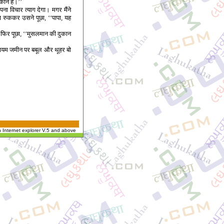
ुकान है।’’
ना विचार त्याग देगा। मगर मैंने
रुककर उसने पूछा, ‘‘पापा, यह
े फिर पूछा, ‘‘मुसलमान की दुकान
ुलायम जमीन पर बबूल और थूहर बो
n Internet explorer V.5 and above