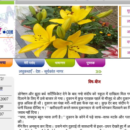
मु
ल
आ
दस
अ
रिया
मेरी पसंद
भाषान्तर
पुस्तक
लघुकथाएँ -
देश
- सूर्यकांत नागर
/2/
विष-बीज
खक
डोनेशन और झूठा बर्थ सर्टिफिकेट देने के बाद नन्हे संदीप को स्कूल में दाखिला मिल
दिलाने के लिए मैं उसे बाजार ले गया। दुकान में कुछ ग्राहक पहले से मौजूद थे और दु
 2007
कुछ अधिक ही थी। दुकान का पंखा मरी–मरी हवा फेंक रहा था। कुछ देर बाद संदीप ने कह
घुक
पानी पिलवा दीजिए न।’’ खरीददारी करते समय दुकानदार से पानी मांगकर पिलवाने का प
जवाब नहीं दिया।
007
‘‘पापा, सचमुच बहुत प्यास लगी है।’’ दुकान के कोने में पड़े साफ–साफ मटके और ग्
की।
मैंने फिर अनसुना कर दिया। उसने मांग दुहराई तो सावधानी से इधर–उघर देखते हुए मैं अपना 