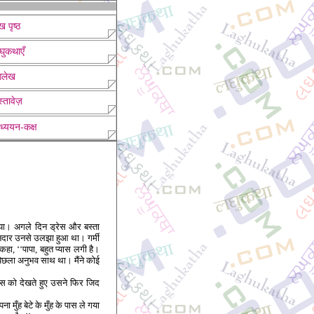
ख पृष्ठ
घुकथाएँ
लेख
्तावेज़
ध्ययन-कक्ष
 गया। अगले दिन ड्रेस और बस्ता
कानदार उनसे उलझा हुआ था। गर्मी
ा, ‘‘पापा, बहुत प्यास लगी है।
िछला अनुभव साथ था। मैंने कोई
लास को देखते हुए उसने फिर जिद
मुँह बेटे के मुँह के पास ले गया