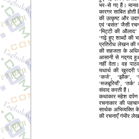
भर–से गए हैं। मानव–
कारगर साबित होती ह
की उत्कृष्ट और उदात
एवं ‘बसंत’ जैसी रच
‘मिट्टी की औलाद’
‘गढ़े हुए शाब्दों 
प्रतिरोध लेखन की प
की सहजता के अधिक 
आसानी से गद्गद हुआ
नहीं देता। वह पा
यथार्थ की खुरदरी ज
‘कर्ज’, ‘झोंक’, ‘श
‘मजबूरियाँ’, ‘तर्
संवाद करती हैं।
कथाकार महेश दर्पण
रचनाकार की पहचान
सार्थक अभिव्यक्ति क
की रचनाएँ गंभीर लेख