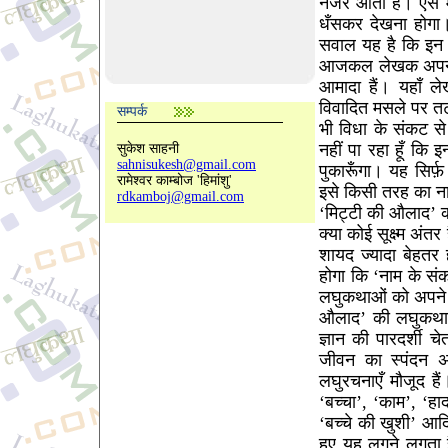
नजर आता है। ऐसे में
धँसकर देखना होगा
सवाल यह है कि इन ल
आजकल लेखक अपनी हर
आमादा हैं। यहाँ 
विवादित मसले पर तट
सम्पर्क
भी विधा के संकट से
नहीं पा रहा हूँ कि इ
सुकेश साहनी
sahnisukesh@gmail.com
पुकारूँगा। यह सिर्
रामेश्वर काम्बोज 'हिमांशु'
इसे किसी तरह का 
rdkamboj@gmail.com
‘मिट्टी की औलाद’ 
क्या कोई सूक्ष्म अं
शायद ज्यादा बेहतर 
होगा कि ‘नाम के सं
लघुकथाओं को अपने ज्
औलाद’ की लघुकथाएँ 
ज्ञान की पारदर्शी 
जीवन का स्पंदन अ
लघुरचनाएँ मौजूद है
‘बच्चा’, ‘काम’, ‘हा
‘बच्चे की खुशी’ आदि 
हुए यह लगने लगता ह